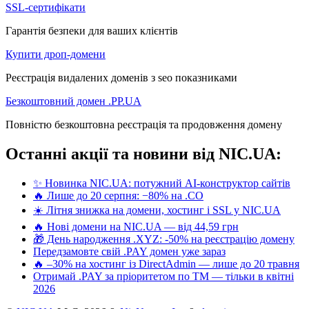
SSL-сертифікати
Гарантія безпеки для ваших клієнтів
Купити дроп-домени
Реєстрація видалених доменів з seo показниками
Безкоштовний домен .PP.UA
Повністю безкоштовна реєстрація та продовження домену
Останні акції та новини від NIC.UA:
✨ Новинка NIC.UA: потужний AI-конструктор сайтів
🔥 Лише до 20 серпня: −80% на .CO
☀️ Літня знижка на домени, хостинг і SSL у NIC.UA
🔥 Нові домени на NIC.UA — від 44,59 грн
🎁 День народження .XYZ: -50% на реєстрацію домену
Передзамовте свій .PAY домен уже зараз
🔥 –30% на хостинг із DirectAdmin — лише до 20 травня
Отримай .PAY за пріоритетом по ТМ — тільки в квітні
2026