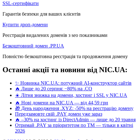
SSL-сертифікати
Гарантія безпеки для ваших клієнтів
Купити дроп-домени
Реєстрація видалених доменів з seo показниками
Безкоштовний домен .PP.UA
Повністю безкоштовна реєстрація та продовження домену
Останні акції та новини від NIC.UA:
✨ Новинка NIC.UA: потужний AI-конструктор сайтів
🔥 Лише до 20 серпня: −80% на .CO
☀️ Літня знижка на домени, хостинг і SSL у NIC.UA
🔥 Нові домени на NIC.UA — від 44,59 грн
🎁 День народження .XYZ: -50% на реєстрацію домену
Передзамовте свій .PAY домен уже зараз
🔥 –30% на хостинг із DirectAdmin — лише до 20 травня
Отримай .PAY за пріоритетом по ТМ — тільки в квітні
2026