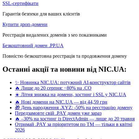
SSL-сертифікати
Гарантія безпеки для ваших клієнтів
Купити дроп-домени
Реєстрація видалених доменів з seo показниками
Безкоштовний домен .PP.UA
Повністю безкоштовна реєстрація та продовження домену
Останні акції та новини від NIC.UA:
✨ Новинка NIC.UA: потужний AI-конструктор сайтів
🔥 Лише до 20 серпня: −80% на .CO
☀️ Літня знижка на домени, хостинг і SSL у NIC.UA
🔥 Нові домени на NIC.UA — від 44,59 грн
🎁 День народження .XYZ: -50% на реєстрацію домену
Передзамовте свій .PAY домен уже зараз
🔥 –30% на хостинг із DirectAdmin — лише до 20 травня
Отримай .PAY за пріоритетом по ТМ — тільки в квітні
2026