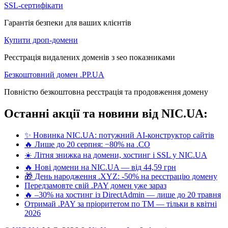
SSL-сертифікати
Гарантія безпеки для ваших клієнтів
Купити дроп-домени
Реєстрація видалених доменів з seo показниками
Безкоштовний домен .PP.UA
Повністю безкоштовна реєстрація та продовження домену
Останні акції та новини від NIC.UA:
✨ Новинка NIC.UA: потужний AI-конструктор сайтів
🔥 Лише до 20 серпня: −80% на .CO
☀️ Літня знижка на домени, хостинг і SSL у NIC.UA
🔥 Нові домени на NIC.UA — від 44,59 грн
🎁 День народження .XYZ: -50% на реєстрацію домену
Передзамовте свій .PAY домен уже зараз
🔥 –30% на хостинг із DirectAdmin — лише до 20 травня
Отримай .PAY за пріоритетом по ТМ — тільки в квітні
2026